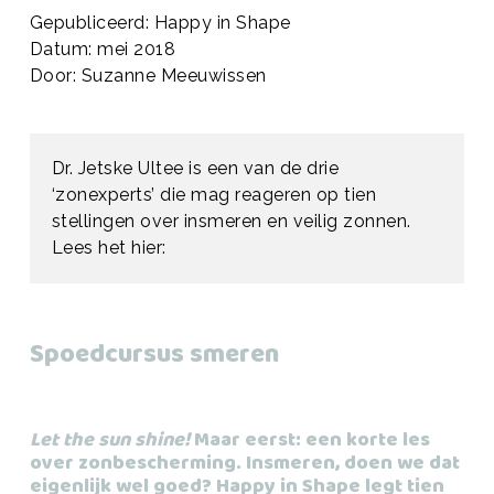
Gepubliceerd: Happy in Shape
Datum: mei 2018
Door: Suzanne Meeuwissen
Dr. Jetske Ultee is een van de drie
‘zonexperts’ die mag reageren op tien
stellingen over insmeren en veilig zonnen.
Lees het hier:
Spoedcursus smeren
Let the sun shine!
Maar eerst: een korte les
over zonbescherming. Insmeren, doen we dat
eigenlijk wel goed? Happy in Shape legt tien