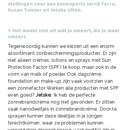
stellingen voor aan zonexperts Jorrit Terra,
Suzan Tuinier en Jetske Ultee.
1. Het maakt niet uit wát je smeert, áls je maar
smeert.
Tegenwoordig kunnen we kiezen uit een enorm
assortiment zonbeschermingsproducten. Er zijn
niet alleen crèmes, lotions en sprays met Sun
Protection Factor (SPF) te koop, maar ook in de
vorm van melk of poeder. Ook dagcrème,
foundation en make-up zijn vaak voorzien van
een zonnefactor. Werken alle producten met SPF
even goed?
Jetske:
‘Ik heb dé perfecte
zonnebrandcrème nog niet gevonden. Er zitten
vaak nanodeeltjes in zonnebrandcrème. Door te
sprayen kunnen deze deeltjes in je longen
terechtkomen, waar ze problemen kunnen
veroorzaken. Hoewel sprays vaak prettig zijn in