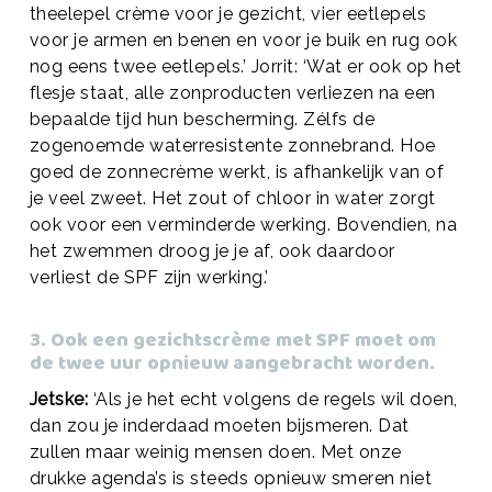
theelepel crème voor je gezicht, vier eetlepels
voor je armen en benen en voor je buik en rug ook
nog eens twee eetlepels.’ Jorrit: ‘Wat er ook op het
flesje staat, alle zonproducten verliezen na een
bepaalde tijd hun bescherming. Zélfs de
zogenoemde waterresistente zonnebrand. Hoe
goed de zonnecrème werkt, is afhankelijk van of
je veel zweet. Het zout of chloor in water zorgt
ook voor een verminderde werking. Bovendien, na
het zwemmen droog je je af, ook daardoor
verliest de SPF zijn werking.’
3. Ook een gezichtscrème met SPF moet om
de twee uur opnieuw aangebracht worden.
Jetske:
‘Als je het echt volgens de regels wil doen,
dan zou je inderdaad moeten bijsmeren. Dat
zullen maar weinig mensen doen. Met onze
drukke agenda’s is steeds opnieuw smeren niet