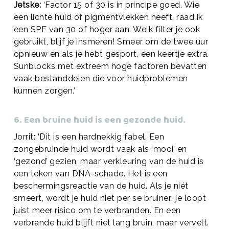
Jetske:
‘Factor 15 of 30 is in principe goed. Wie
een lichte huid of pigmentvlekken heeft, raad ik
een SPF van 30 of hoger aan. Welk filter je ook
gebruikt, blijf je insmeren! Smeer om de twee uur
opnieuw en als je hebt gesport, een keertje extra.
Sunblocks met extreem hoge factoren bevatten
vaak bestanddelen die voor huidproblemen
kunnen zorgen.’
6. Een bruine huid is een gezonde huid.
Jorrit: ‘Dit is een hardnekkig fabel. Een
zongebruinde huid wordt vaak als ‘mooi’ en
‘gezond’ gezien, maar verkleuring van de huid is
een teken van DNA-schade. Het is een
beschermingsreactie van de huid. Als je niét
smeert, wordt je huid niet per se bruiner: je loopt
juist meer risico om te verbranden. En een
verbrande huid blijft niet lang bruin, maar vervelt.